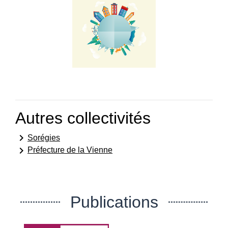
Autres collectivités
keyboard_arrow_right
Sorégies
keyboard_arrow_right
Préfecture de la Vienne
Publications