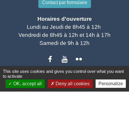
Contact par formulaire
Horaires d'ouverture
Lundi au Jeudi de 8h45 à 12h
Vendredi de 8h45 à 12h et 14h à 17h
Samedi de 9h à 12h
This site uses cookies and gives you control over what you want
to activate
Liens utiles
OK, accept all
Deny all cookies
Personalize
SCOT Sud vienne
Portail des associations
Facebook de la bibliothèque municipale
UFC Que Choisir
RENOVER FACILE