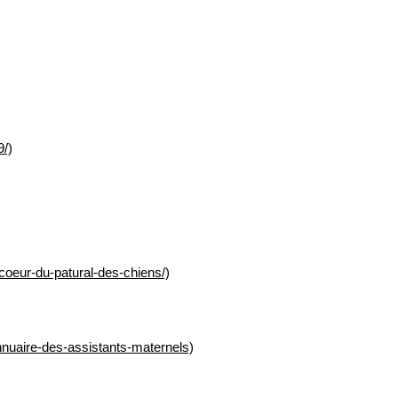
9/)
oeur-du-patural-des-chiens/)
nnuaire-des-assistants-maternels)