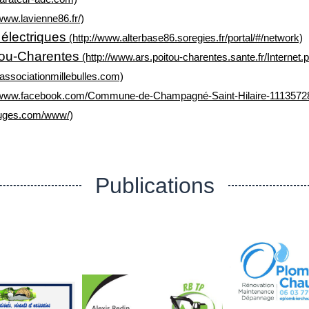
www.lavienne86.fr/)
électriques
(http://www.alterbase86.soregies.fr/portal/#/network)
tou-Charentes
(http://www.ars.poitou-charentes.sante.fr/Internet.
associationmillebulles.com)
//www.facebook.com/Commune-de-Champagné-Saint-Hilaire-1113572
efuges.com/www/)
Publications