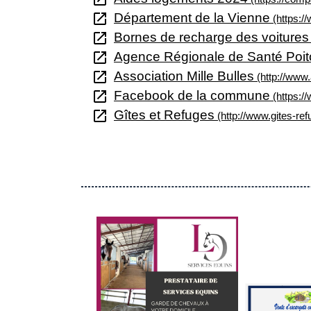
open_in_new
Département de la Vienne
(https://
open_in_new
Bornes de recharge des voitures 
open_in_new
Agence Régionale de Santé Poi
open_in_new
Association Mille Bulles
(http://www.
open_in_new
Facebook de la commune
(https:
open_in_new
Gîtes et Refuges
(http://www.gites-r