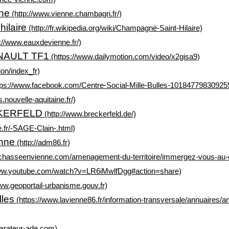
nne
(http://www.vienne.chambagri.fr/)
ilaire
(http://fr.wikipedia.org/wiki/Champagné-Saint-Hilaire)
://www.eauxdevienne.fr/)
RNAULT TF1
(https://www.dailymotion.com/video/x2gisa9)
on/index_fr)
tps://www.facebook.com/Centre-Social-Mille-Bulles-10184779830925
es.nouvelle-aquitaine.fr/)
CKERFELD
(http://www.breckerfeld.de/)
.fr/-SAGE-Clain-.html)
enne
(http://adm86.fr)
chasseenvienne.com/amenagement-du-territoire/immergez-vous-au-c
www.youtube.com/watch?v=LR6iMwlfDgg#action=share)
ww.geoportail-urbanisme.gouv.fr)
lles
(https://www.lavienne86.fr/information-transversale/annuaires/a
arateur-ade.com)