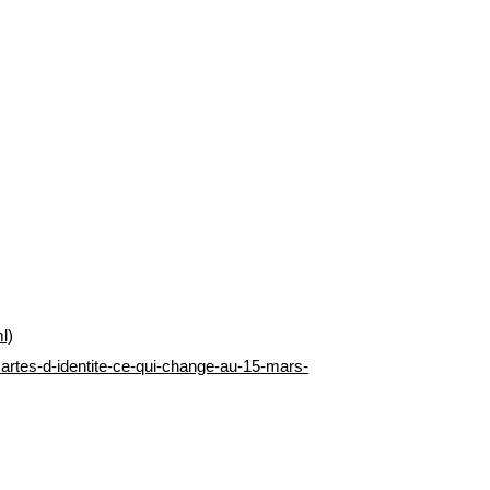
l)
cartes-d-identite-ce-qui-change-au-15-mars-