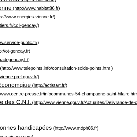
ienne
(http://www.habitat86.fr)
s://www.energies-vienne.fr/)
tiers.fr/coll-gencay/)
w.service-public.fr/)
p://ot-gencay.fr)
madegencay.fr/)
(http://www.telepoints.info/consultation-solde-points.html)
vienne.pref.gouv.fr/)
té Economqiue
(http://actistart.fr/)
//www.centre-presse.fr/infocommunes-54-champagne-saint-hilaire.htm
e des C.N.I.
(http://www.vienne.gouv.fr/Actualites/Delivrance-de-
sonnes handicapées
(http://www.mdph86.fr)
ance-vienne.com)