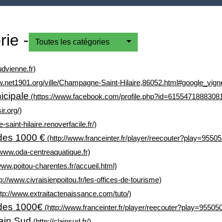
ie -
Toutes les catégories
dvienne.fr)
w.net1901.org/ville/Champagne-Saint-Hilaire,86052.html#google_vigne
icipale
(https://www.facebook.com/profile.php?id=6155471888308
r.org/)
saint-hilaire.renoverfacile.fr/)
des 1000 €
(http://www.franceinter.fr/player/reecouter?play=95505
/www.oda-centreaquatique.fr)
www.poitou-charentes.fr/accueil.html)
p://www.civraisienpoitou.fr/les-offices-de-tourisme)
tp://www.extraitactenaissance.com/tuto/)
 des 1000€
(http://www.franceinter.fr/player/reecouter?play=95505
lain Sud
(http://clainsud.fr/)