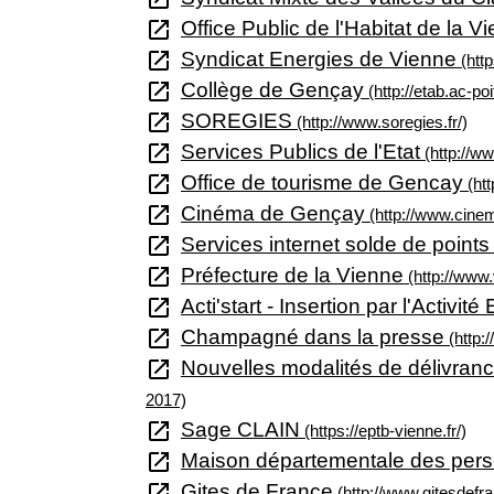
open_in_new
Office Public de l'Habitat de la V
open_in_new
Syndicat Energies de Vienne
(http
open_in_new
Collège de Gençay
(http://etab.ac-poi
open_in_new
SOREGIES
(http://www.soregies.fr/)
open_in_new
Services Publics de l'Etat
(http://ww
open_in_new
Office de tourisme de Gencay
(htt
open_in_new
Cinéma de Gençay
(http://www.cine
open_in_new
Services internet solde de points
open_in_new
Préfecture de la Vienne
(http://www.
open_in_new
Acti'start - Insertion par l'Activi
open_in_new
Champagné dans la presse
(http:
open_in_new
Nouvelles modalités de délivranc
2017)
open_in_new
Sage CLAIN
(https://eptb-vienne.fr/)
open_in_new
Maison départementale des per
open_in_new
Gites de France
(http://www.gitesdefr