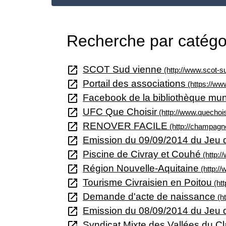
Recherche par catégor
open_in_new
SCOT Sud vienne
(http://www.scot-su
open_in_new
Portail des associations
(https://ww
open_in_new
Facebook de la bibliothèque mun
open_in_new
UFC Que Choisir
(http://www.quechoisi
open_in_new
RENOVER FACILE
(http://champagne-
open_in_new
Emission du 09/09/2014 du Jeu 
open_in_new
Piscine de Civray et Couhé
(http:/
open_in_new
Région Nouvelle-Aquitaine
(http://
open_in_new
Tourisme Civraisien en Poitou
(htt
open_in_new
Demande d'acte de naissance
(ht
open_in_new
Emission du 08/09/2014 du Jeu
open_in_new
Syndicat Mixte des Vallées du C