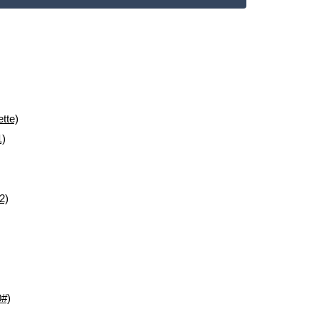
tte)
1)
2)
0#)