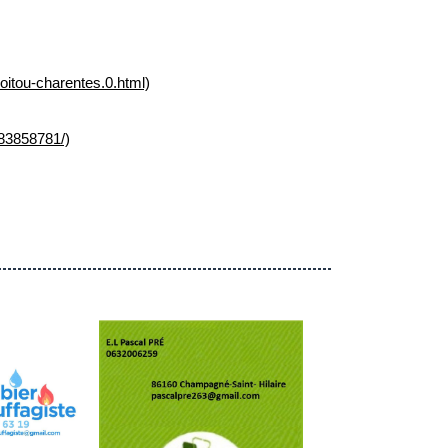
poitou-charentes.0.html)
83858781/)