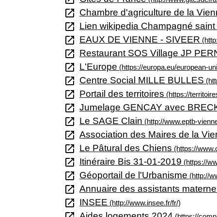
open_in_new
Chambre d'agriculture de la Vie
open_in_new
Lien wikipedia Champagné saint h
open_in_new
EAUX DE VIENNE - SIVEER
(http
open_in_new
Restaurant SOS Village JP PE
open_in_new
L'Europe
(https://europa.eu/european-uni
open_in_new
Centre Social MILLE BULLES
(ht
open_in_new
Portail des territoires
(https://territoir
open_in_new
Jumelage GENCAY avec BRE
open_in_new
Le SAGE Clain
(http://www.eptb-vienne
open_in_new
Association des Maires de la Vi
open_in_new
Le Pâtural des Chiens
(https://www.
open_in_new
Itinéraire Bis 31-01-2019
(https://
open_in_new
Géoportail de l'Urbanisme
(http://w
open_in_new
Annuaire des assistants materne
open_in_new
INSEE
(http://www.insee.fr/fr/)
open_in_new
Aides logements 2024
(https://comp