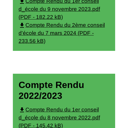
file_download
Compte Rendu du 1er conseil
d_école du 9 novembre 2023.pdf
(PDF - 182.22 kB)
file_download
Compte Rendu du 2ème conseil
d'école du 7 mars 2024 (PDF -
233.56 kB)
Compte Rendu
2022/2023
file_download
Compte Rendu du 1er conseil
d_école du 8 novembre 2022.pdf
(PDF - 145.42 kB)