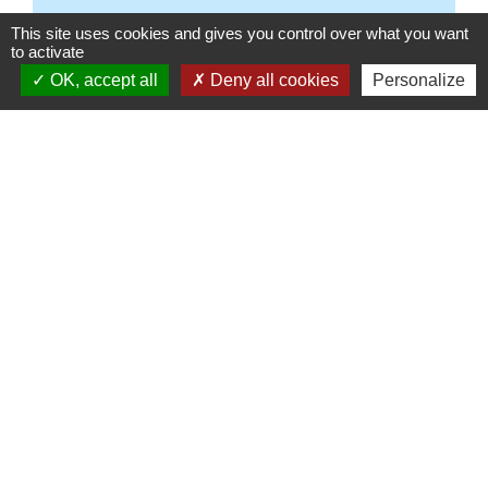
(Pour les enfants nés en
This site uses cookies and gives you control over what you want
to activate
2023 ou avant)
OK, accept all
Deny all cookies
Personalize
Pour télécharger le dossier,
cliquez sur le lien ci-dessous :
DOSSIER PRE-INSCRIPTION - ANNÉE
SCOLAIRE 2026/2027