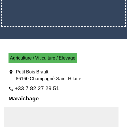
Agriculture / Viticulture / Elevage
location_on
Petit Bois Brault
86160 Champagné-Saint-Hilaire
+33 7 82 27 29 51
phone
Maraîchage