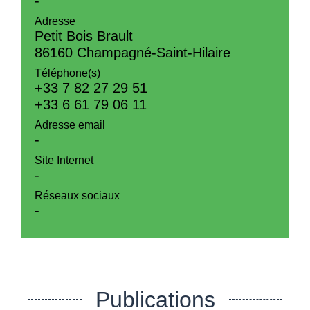
-
Adresse
Petit Bois Brault
86160 Champagné-Saint-Hilaire
Téléphone(s)
+33 7 82 27 29 51
+33 6 61 79 06 11
Adresse email
-
Site Internet
-
Réseaux sociaux
-
Publications