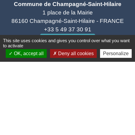
Commune de Champagné-Saint-Hilaire
1 place de la Mairie
86160 Champagné-Saint-Hilaire - FRANCE
+33 5 49 37 30 91
Contact par formulaire
This site uses cookies and gives you control over what you want
to activate
OK, accept all
Deny all cookies
Personalize
Horaires d'ouverture
Lundi au Jeudi de 8h45 à 12h
Vendredi de 8h45 à 12h et 14h à 17h
Samedi de 9h à 12h
Liens utiles