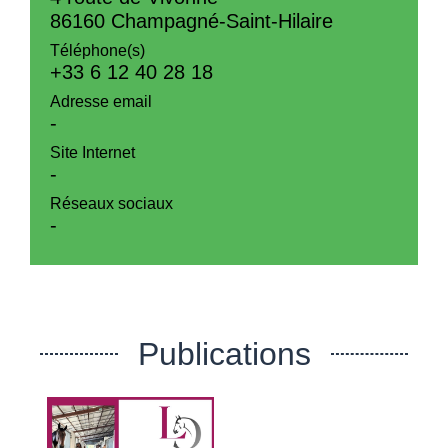
86160 Champagné-Saint-Hilaire
Téléphone(s)
+33 6 12 40 28 18
Adresse email
-
Site Internet
-
Réseaux sociaux
-
Publications