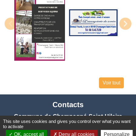
Voir tout
Contacts
Commune de Champagné-Saint-Hilaire
This site uses cookies and gives you control over what you want
1 place de la Mairie
to activate
86160 Champagné-Saint-Hilaire - FRANCE
OK, accept all
Deny all cookies
Personalize