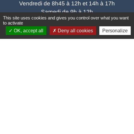
Vendredi de 8h45 à 12h et 14h à 17h
Samedi de 9h à 12h
This site uses cookies and gives you control over what you want
to activate
OK, accept all
Deny all cookies
Personalize
Liens utiles
SCOT Sud vienne
Portail des associations
Facebook de la bibliothèque municipale
UFC Que Choisir
RENOVER FACILE
Mentions légales
-
Politique de confidentialité
-
Accessibilité
-
Plan du site
-