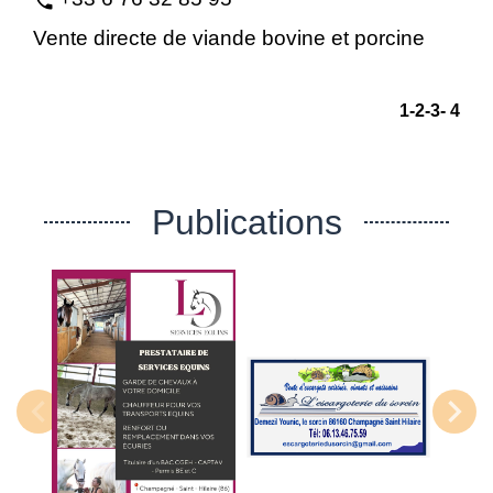
phone
Vente directe de viande bovine et porcine
1
-2
-3
-
4
Publications