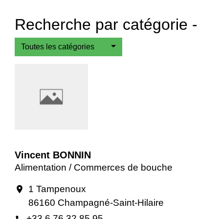
Recherche par catégorie -
Toutes les catégories
Vincent BONNIN
Alimentation / Commerces de bouche
1 Tampenoux
location_on
86160 Champagné-Saint-Hilaire
+33 6 76 32 85 95